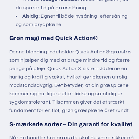
du sparer tid på græsslåning.
Alsidig:
Egnet til både nysåning, eftersåning
og som prydplæne.
Grøn magi med Quick Action®
Denne blanding indeholder Quick Action® græsfrø,
som hjælper dig med at bruge mindre tid og færre
penge på pleje. Quick Action® sikrer rødderne en
hurtig og kraftig vækst, hvilket gør plænen utrolig
modstandsdygtig. Det betyder, at din græsplæne
kommer sig hurtigere efter tørke og samtidig er
sygdomstolerant. Tilsammen giver det et stærkt
fundament for en flot, grøn græsplæne året rundt.
S-mærkede sorter – Din garanti for kvalitet
Når du handler hos græs.dk, skal du være sikker på