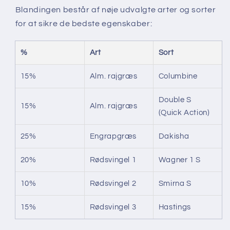
Blandingen består af nøje udvalgte arter og sorter
for at sikre de bedste egenskaber:
%
Art
Sort
15%
Alm. rajgræs
Columbine
Double S
15%
Alm. rajgræs
(Quick Action)
25%
Engrapgræs
Dakisha
20%
Rødsvingel 1
Wagner 1 S
10%
Rødsvingel 2
Smirna S
15%
Rødsvingel 3
Hastings