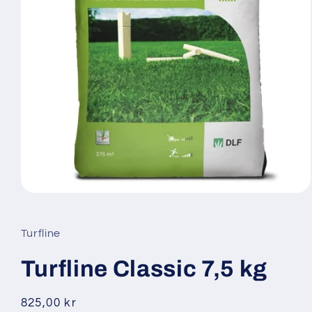
Åbn
mediet
1
i
Turfline
modus
Turfline Classic 7,5 kg
Normalpris
825,00 kr