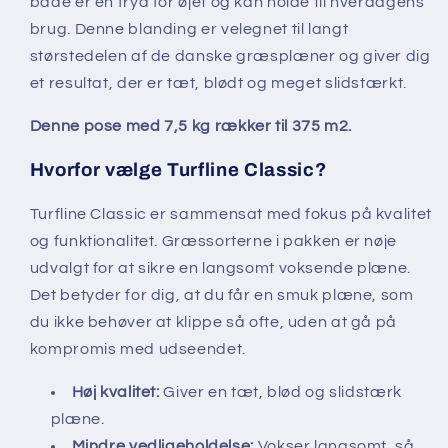
både er en fryd for øjet og kan holde til hverdagens
brug. Denne blanding er velegnet til langt
størstedelen af de danske græsplæner og giver dig
et resultat, der er tæt, blødt og meget slidstærkt.
Denne pose med 7,5 kg rækker til 375 m2.
Hvorfor vælge Turfline Classic?
Turfline Classic er sammensat med fokus på kvalitet
og funktionalitet. Græssorterne i pakken er nøje
udvalgt for at sikre en langsomt voksende plæne.
Det betyder for dig, at du får en smuk plæne, som
du ikke behøver at klippe så ofte, uden at gå på
kompromis med udseendet.
Høj kvalitet:
Giver en tæt, blød og slidstærk
plæne.
Mindre vedligeholdelse:
Vokser langsomt, så