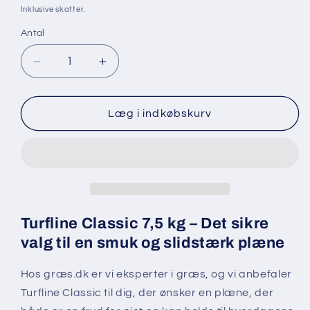
Inklusive skatter.
Antal
Antal
Reducer
Øg
antallet
antallet
for
for
Turfline
Turfline
Læg i indkøbskurv
Classic
Classic
7,5
7,5
kg
kg
Turfline Classic 7,5 kg – Det sikre
valg til en smuk og slidstærk plæne
Hos græs.dk er vi eksperter i græs, og vi anbefaler
Turfline Classic til dig, der ønsker en plæne, der