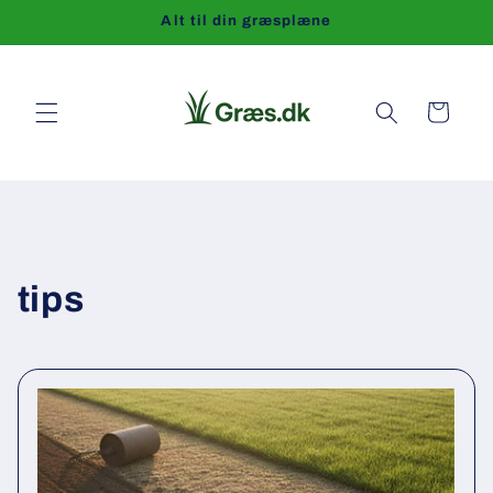
Gå til
Alt til din græsplæne
indhold
Indkøbskurv
tips