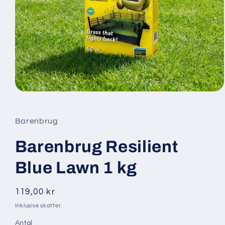
Åbn
mediet
1
i
Barenbrug
modus
Barenbrug Resilient
Blue Lawn 1 kg
Normalpris
119,00 kr
Inklusive skatter.
Antal
Antal