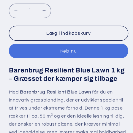
Reducer
Øg
antallet
antallet
for
for
Barenbrug
Barenbrug
Læg i indkøbskurv
Resilient
Resilient
Blue
Blue
Køb nu
Lawn
Lawn
1
1
kg
kg
Barenbrug Resilient Blue Lawn 1 kg
– Græsset der kæmper sig tilbage
Med
Barenbrug Resilient Blue Lawn
får du en
innovativ græsblanding, der er udviklet specielt til
at trives under ekstreme forhold. Denne 1 kg pose
rækker til ca. 50 m² og er den ideelle løsning til dig,
der ønsker en robust plæne, der kræver minimal
vedligeholdelse, men leverer maksimal holdbarhed.