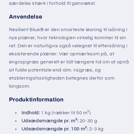
særdeles stærk i forhold til genvækst.
Anvendelse
Resilient Blue® er den smarteste løsning til isåning i
nye plæner, hvor teknologien virkelig kommer til sin
ret. Den er naturligvis også velegnet til eftersåning i
eksisterende plæner. Vær opmærksom på, at
engrapgræs generelt er lidt længere tid om at opnå
sit fulde potentiale end alm. rajgræs, og
etableringshastigheden betegnes derfor som
langsom.
Produktinformation
Indhold:
1 kg (rækker til 50 m²)
Udsædsmængde pr. m²:
20-30 g
Udsædsmængde pr. 100 m²:
2-3 kg